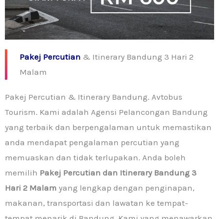
Pakej Percutian
& Itinerary Bandung 3 Hari 2
Malam
Pakej Percutian & Itinerary Bandung. Avtobus
Tourism. Kami adalah Agensi Pelancongan Bandung
yang terbaik dan berpengalaman untuk memastikan
anda mendapat pengalaman percutian yang
memuaskan dan tidak terlupakan. Anda boleh
memilih
Pakej Percutian dan Itinerary Bandung 3
Hari 2 Malam
yang lengkap dengan penginapan,
makanan, transportasi dan lawatan ke tempat-
tempat menarik di Bandung. Kami yang menawarkan