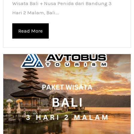
Wisata Bali + Nusa Penida dari Bandung 3
Hari 2 Malam, Bali...
Read More