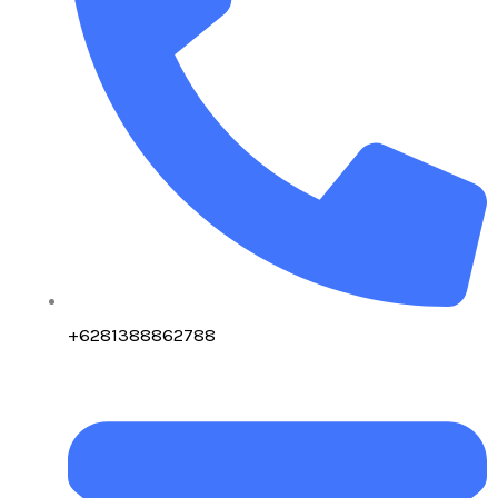
+6281388862788