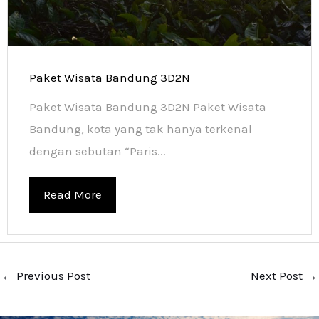
Paket Wisata Bandung 3D2N
Paket Wisata Bandung 3D2N Paket Wisata
Bandung, kota yang tak hanya terkenal
dengan sebutan “Paris...
Read More
←
Previous Post
Next Post
→