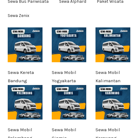
Sewa Bus Pariwisata
Sewa Alphard
Paket Wisata
Sewa Zenix
Sewa Kereta
Sewa Mobil
Sewa Mobil
Bandung
Yogyakarta
Kalimantan
Sewa Mobil
Sewa Mobil
Sewa Mobil