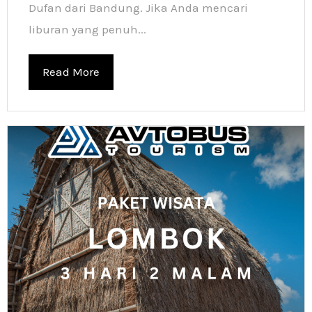
Dufan dari Bandung. Jika Anda mencari
liburan yang penuh...
Read More