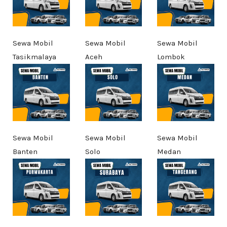
Sewa Mobil
Sewa Mobil
Sewa Mobil
Tasikmalaya
Aceh
Lombok
Sewa Mobil
Sewa Mobil
Sewa Mobil
Banten
Solo
Medan