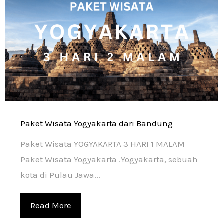
Paket Wisata Yogyakarta dari Bandung
Paket Wisata YOGYAKARTA 3 HARI 1 MALAM
Paket Wisata Yogyakarta .Yogyakarta, sebuah
kota di Pulau Jawa...
Read More