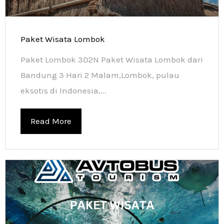
Paket Wisata Lombok
Paket Lombok 3D2N Paket Wisata Lombok dari
Bandung 3 Hari 2 Malam,Lombok, pulau
eksotis di Indonesia,...
Read More