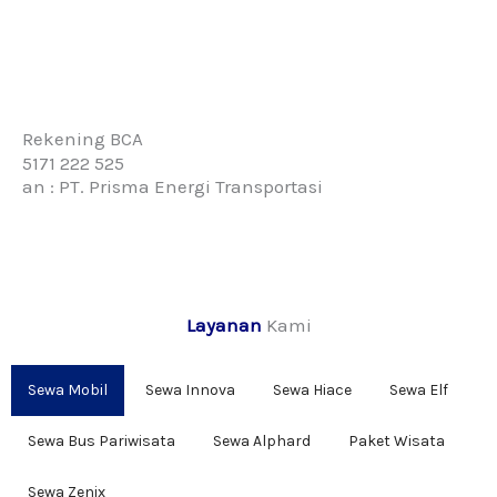
Rekening BCA
5171 222 525
an : PT. Prisma Energi Transportasi
Layanan
Kami
Sewa Mobil
Sewa Innova
Sewa Hiace
Sewa Elf
Sewa Bus Pariwisata
Sewa Alphard
Paket Wisata
Sewa Zenix