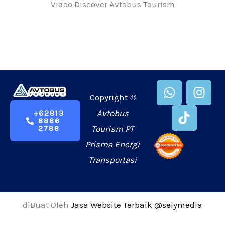
Video Discover Avtobus Tourism
W
T
I
h
i
n
Copyright
©
a
k
s
Avtobus
+62813
8886
t
t
t
Tourism PT
2788
s
o
a
Prisma Energi
a
k
g
p
r
Transportasi
p
a
m
diBuat Oleh
Jasa Website Terbaik
@seiymedia