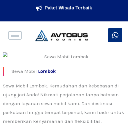
Skip
Paket Wisata Terbaik
to
content
W
h
a
t
s
a
Sewa Mobil
Lombok
p
p
Sewa Mobil Lombok. Kemudahan dan kebebasan di
ujung jari Anda! Nikmati perjalanan tanpa batasan
dengan layanan sewa mobil kami. Dari destinasi
perkotaan hingga tempat terpencil, kami hadir untuk
memberikan kenyamanan dan fleksibilitas.