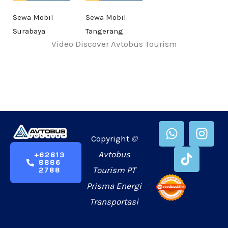
Sewa Mobil
Sewa Mobil
Surabaya
Tangerang
Video Discover Avtobus Tourism
W
T
I
h
i
n
Copyright
©
a
k
s
Avtobus
+62813
8886
t
t
t
Tourism PT
2788
s
o
a
Prisma Energi
a
k
g
p
r
Transportasi
p
a