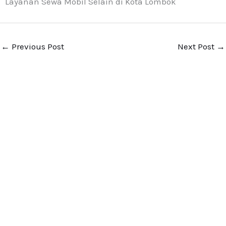
Layanan Sewa Mobil Selain di Kota Lombok
←
Previous Post
Next Post
→
Segera Nikmati Kemudahan Perjalanan
Hubungi kami sekarang untuk mendapatkan
penawaran khusus