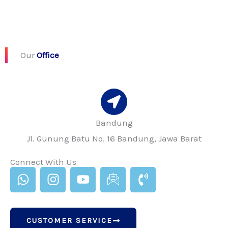
Read More
Our
Office
Bandung
Jl. Gunung Batu No. 16 Bandung, Jawa Barat
Connect With Us
W
I
Y
I
P
h
n
o
c
h
a
s
u
o
o
t
t
t
n
n
CUSTOMER SERVICE
s
a
u
-
e