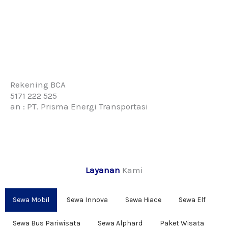
Rekening BCA
5171 222 525
an : PT. Prisma Energi Transportasi
Layanan
Kami
Sewa Mobil
Sewa Innova
Sewa Hiace
Sewa Elf
Sewa Bus Pariwisata
Sewa Alphard
Paket Wisata