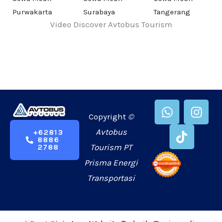
Purwakarta
Surabaya
Tangerang
Video Discover Avtobus Tourism
W
T
I
h
i
n
Copyright
©
a
k
s
Avtobus
+62813
8886
t
t
t
Tourism PT
2788
s
o
a
Prisma Energi
a
k
g
p
r
Transportasi
p
a
m