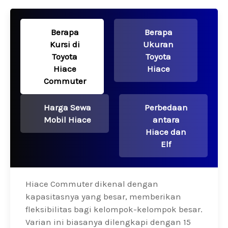
Berapa
Berapa
Kursi di
Ukuran
Toyota
Toyota
Hiace
Hiace
Commuter
Harga Sewa
Perbedaan
Mobil Hiace
antara
Hiace dan
Elf
Hiace Commuter dikenal dengan
kapasitasnya yang besar, memberikan
fleksibilitas bagi kelompok-kelompok besar.
Varian ini biasanya dilengkapi dengan 15