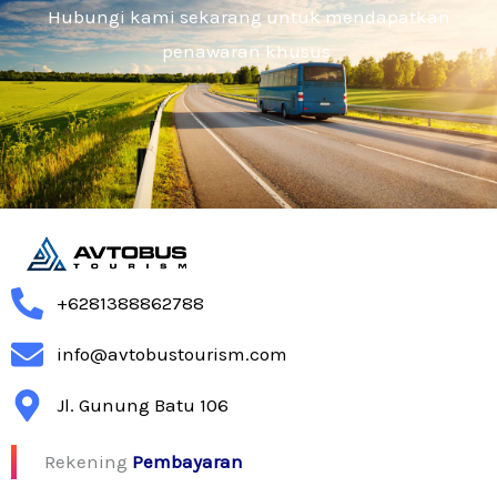
Hubungi kami sekarang untuk mendapatkan
penawaran khusus
+6281388862788
info@avtobustourism.com
Jl. Gunung Batu 106
Rekening
Pembayaran