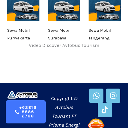
Sewa Mobil
Sewa Mobil
Sewa Mobil
Purwakarta
Surabaya
Tangerang
Video Discover Avtobus Tourism
W
T
I
h
i
n
Copyright
©
a
k
s
Avtobus
+62813
8886
t
t
t
Tourism PT
2788
s
o
a
Prisma Energi
a
k
g