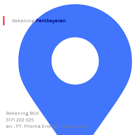
Rekening
Pembayaran
Rekening BCA
5171 222 525
an : PT. Prisma Energi Transportasi