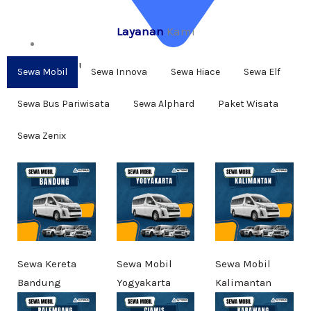
Layanan
Kami
Jl. Gunung Batu 106
Sewa Mobil
Sewa Innova
Sewa Hiace
Sewa Elf
Sewa Bus Pariwisata
Sewa Alphard
Paket Wisata
Sewa Zenix
Sewa Kereta
Sewa Mobil
Sewa Mobil
Bandung
Yogyakarta
Kalimantan