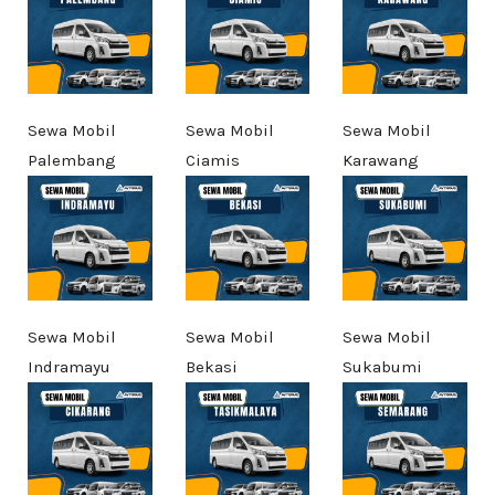
Sewa Mobil
Sewa Mobil
Sewa Mobil
Palembang
Ciamis
Karawang
Sewa Mobil
Sewa Mobil
Sewa Mobil
Indramayu
Bekasi
Sukabumi