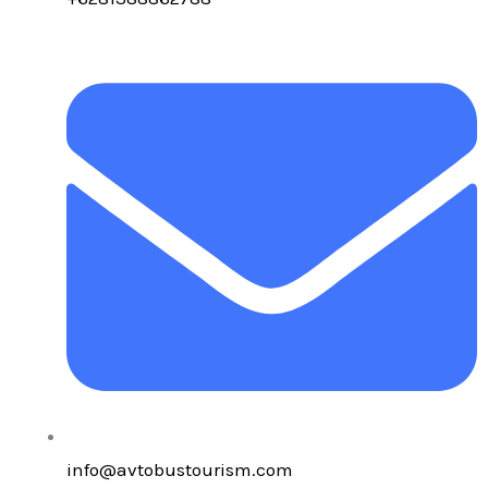
info@avtobustourism.com