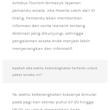
Avtobus Tourism termasuk layanan
pemandu wisata. Jika Peserta Lebih dari 10
Orang. Pemandu akan memberikan
informasi dan cerita menarik tentang
destinasi yang dikunjungi, sehingga
pengalaman wisata Anda menjadi lebih
menyenangkan dan informatif.
Apakah ada waktu keberangkatan tertentu untuk
paket wisata ini?
Ya, waktu keberangkatan biasanya dimulai
pada pagi hari sekitar pukul 07.00 hingga
08.00. Ini untuk memastikan Anda