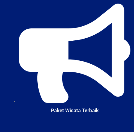
Skip
to
content
Paket Wisata Terbaik