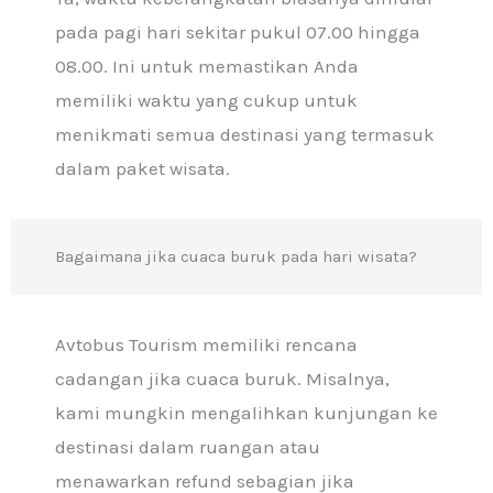
pada pagi hari sekitar pukul 07.00 hingga
08.00. Ini untuk memastikan Anda
memiliki waktu yang cukup untuk
menikmati semua destinasi yang termasuk
dalam paket wisata.
Bagaimana jika cuaca buruk pada hari wisata?
Avtobus Tourism memiliki rencana
cadangan jika cuaca buruk. Misalnya,
kami mungkin mengalihkan kunjungan ke
destinasi dalam ruangan atau
menawarkan refund sebagian jika