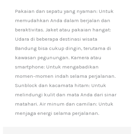
Pakaian dan sepatu yang nyaman: Untuk
memudahkan Anda dalam berjalan dan
beraktivitas. Jaket atau pakaian hangat:
Udara di beberapa destinasi wisata
Bandung bisa cukup dingin, terutama di
kawasan pegunungan. Kamera atau
smartphone: Untuk mengabadikan
momen-momen indah selama perjalanan.
Sunblock dan kacamata hitam: Untuk
melindungi kulit dan mata Anda dari sinar
matahari. Air minum dan camilan: Untuk
menjaga energi selama perjalanan.