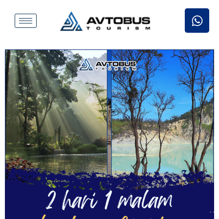
W
h
a
t
s
a
p
p