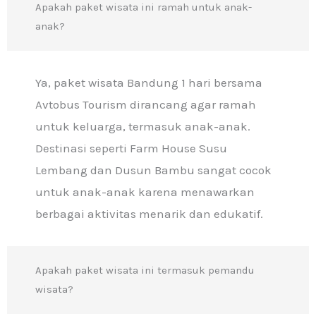
Apakah paket wisata ini ramah untuk anak-
anak?
Ya, paket wisata Bandung 1 hari bersama
Avtobus Tourism dirancang agar ramah
untuk keluarga, termasuk anak-anak.
Destinasi seperti Farm House Susu
Lembang dan Dusun Bambu sangat cocok
untuk anak-anak karena menawarkan
berbagai aktivitas menarik dan edukatif.
Apakah paket wisata ini termasuk pemandu
wisata?