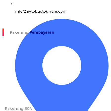
info@avtobustourism.com
Rekening
Pembayaran
Rekening BCA