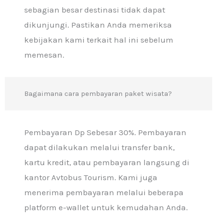
sebagian besar destinasi tidak dapat
dikunjungi. Pastikan Anda memeriksa
kebijakan kami terkait hal ini sebelum
memesan.
Bagaimana cara pembayaran paket wisata?
Pembayaran Dp Sebesar 30%. Pembayaran
dapat dilakukan melalui transfer bank,
kartu kredit, atau pembayaran langsung di
kantor Avtobus Tourism. Kami juga
menerima pembayaran melalui beberapa
platform e-wallet untuk kemudahan Anda.