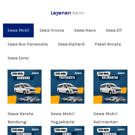
Layanan
Kami
Sewa Mobil
Sewa Innova
Sewa Hiace
Sewa Elf
Sewa Bus Pariwisata
Sewa Alphard
Paket Wisata
Sewa Zenix
Sewa Kereta
Sewa Mobil
Sewa Mobil
Bandung
Yogyakarta
Kalimantan