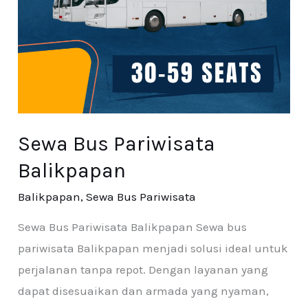
Sewa Bus Pariwisata
Balikpapan
Balikpapan
,
Sewa Bus Pariwisata
Sewa Bus Pariwisata Balikpapan Sewa bus
pariwisata Balikpapan menjadi solusi ideal untuk
perjalanan tanpa repot. Dengan layanan yang
dapat disesuaikan dan armada yang nyaman,