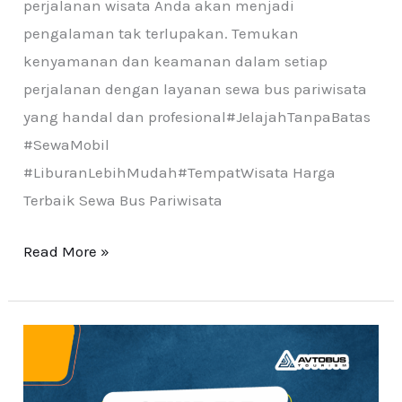
perjalanan wisata Anda akan menjadi
pengalaman tak terlupakan. Temukan
kenyamanan dan keamanan dalam setiap
perjalanan dengan layanan sewa bus pariwisata
yang handal dan profesional#JelajahTanpaBatas
#SewaMobil
#LiburanLebihMudah#TempatWisata Harga
Terbaik Sewa Bus Pariwisata
Read More »
Sewa
Elf
Balikpapan