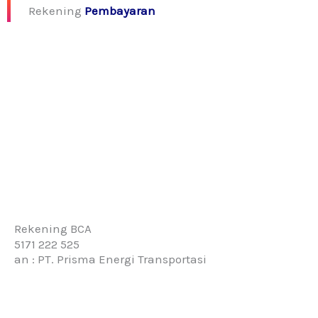
Rekening
Pembayaran
Rekening BCA
5171 222 525
an : PT. Prisma Energi Transportasi