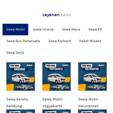
Layanan
Kami
Sewa Mobil
Sewa Innova
Sewa Hiace
Sewa Elf
Sewa Bus Pariwisata
Sewa Alphard
Paket Wisata
Sewa Zenix
Sewa Kereta
Sewa Mobil
Sewa Mobil
Bandung
Yogyakarta
Kalimantan