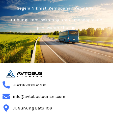
Segera Nikmati Kemudahan Perjalanan
Hubungi kami sekarang untuk mendapatkan
penawaran khusus
+6281388862788
info@avtobustourism.com
Jl. Gunung Batu 106