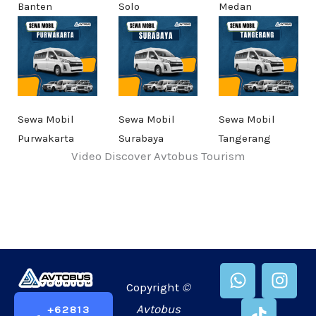
Banten
Solo
Medan
Sewa Mobil
Sewa Mobil
Sewa Mobil
Purwakarta
Surabaya
Tangerang
Video Discover Avtobus Tourism
W
T
I
h
i
n
Copyright
©
a
k
s
Avtobus
+62813